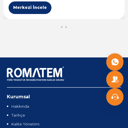
Merkezi İncele
Uzm. Dyt. Merve Ayan Öztürk
BESLENME UZMANI / DİYETİSYEN
‹
›
Başhekim Uzm. Dr. Metin Güzelcik
NÖROLOJİ UZMANI
Uzm. Dr. Mustafa İskender
Noroloji Uzmanı
Kurumsal
Hakkında
Uzm. Dr. Nermin Çalışır
Tarihçe
NÖROLOJİ UZMANI
Kalite Yönetimi