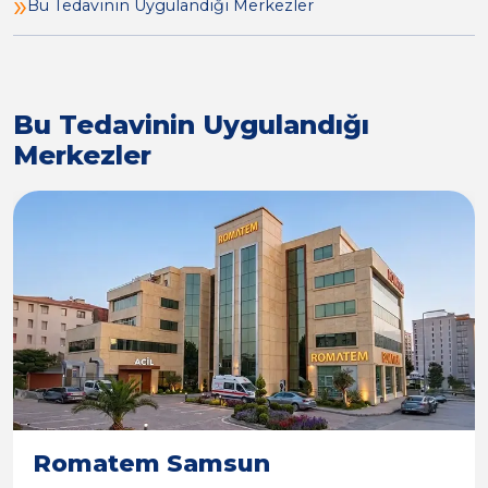
Bu Tedavinin Uygulandığı Merkezler
Uzm. Dr. Selma Polatkan
Fizik Tedavi ve Rehabilitasyon Uzmanı
Bu Tedavinin Uygulandığı
Merkezler
Uzm. Dr. Serap Latif Raif
Fizik Tedavi ve Rehabilitasyon Uzmanı
Uzm. Dr. Yaşar Kutlu
Fizik Tedavi ve Rehabilitasyon Uzmanı
Uzm. Dr. Yusuf Emre YILMAZ
Fizik Tedavi ve Rehabilitasyon Uzmanı
Romatem Samsun