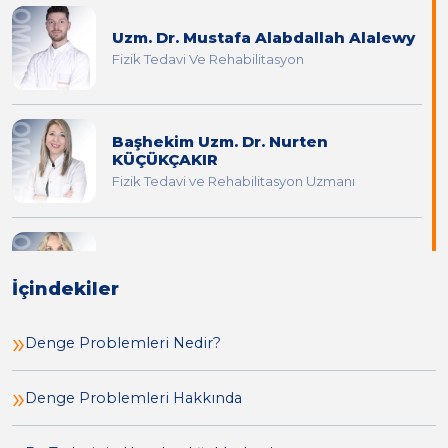
Uzm. Dr. Mustafa Alabdallah Alalewy
Fizik Tedavi Ve Rehabilitasyon
Başhekim Uzm. Dr. Nurten
KÜÇÜKÇAKIR
Fizik Tedavi ve Rehabilitasyon Uzmanı
Yrd. Doç. Nüket Vural
Fizik Tedavi ve Rehabilitasyon
İçindekiler
Denge Problemleri Nedir?
Uzm. Dr. Orhan AKDENİZ
Denge Problemleri Hakkında
Fizik Tedavi ve Rehabilitasyon Uzmanı